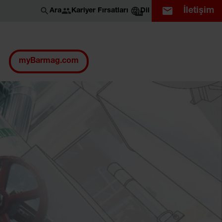
İletişim
Kariyer Fırsatları
Ara
Dil
TR
myBarmag.com