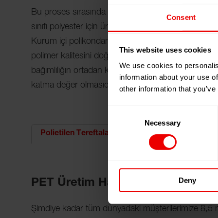
Bu proses sırasında su gibi yan ürünler üretilir. Bunu
Consent
sınıfı polyester için üretilen yüksek kalite ipliğin te
Kurum içi polikondanzasyon sisteminin avantajları aç
This website uses cookies
polimer kalitesini doğrudan etkileyen ham madde pa
We use cookies to personalis
bağımlılığın ortadan kalkmasını yanı sıra hepsinden 
information about your use of
katma değer olmasıdır.
other information that you’ve
Consent
Necessary
Selection
Polibütilen Tereftalat
Polietilen Tereftalat
Deny
PET Üretim Hatları
Şimdiye kadar tüm dünyadaki müşterilerimize 8,5 m