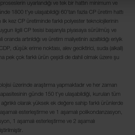
 proseslerin uyarlandığı ve tek bir hattın minimum ve
de 1800 t’ye ulaşabildiği 60’tan fazla CP üretim hattı
ilk kez CP üretiminde farklı polyester teknolojilerinin
uygun ilgili CP tesisi başarıyla piyasaya sürülmüş ve
oranda artırıldığı ve üretim maliyetinin azaltıldığı eriyik
DP, düşük erime noktası, alev geciktirici, suda (alkali)
ha pek çok farklı ürün çeşidi de dahil olmak üzere şu
knolojisi üzerinde araştırma yapmaktadır ve her zaman
pasitesinin günde 150 t’ye ulaşabildiği, kurulan tüm
ağırlıklı olarak yüksek ek değere sahip farklı ürünlerde
 1 aşamalı esterleştirme ve 1 aşamalı polikondanzasyon,
syon, 1 aşamalı esterleştirme ve 2 aşamalı
tirilmiştir.