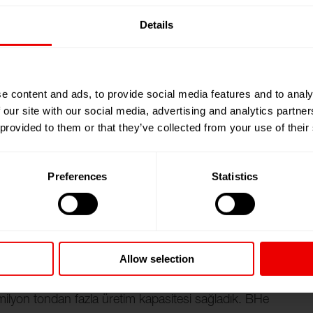
n gibi son teknoloji ürünü eriyikler, elyaf sınıfı ve şişe
Details
melini oluşturmaktadır.
ıkça görülmektedir: harici tanecik üreticilerine ve
zarındaki kısa süreli fiyat dalgalanmalarına olan
e content and ads, to provide social media features and to analy
önemlisi, daha fazla kâr potansiyeli sunan ilave bir
 our site with our social media, advertising and analytics partn
 provided to them or that they’ve collected from your use of their
Preferences
Statistics
Politrimetilen Tereftalat
Poliakrilnitril
Allow selection
ilyon tondan fazla üretim kapasitesi sağladık. BHe