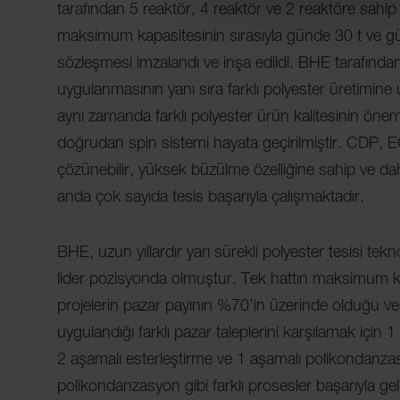
tarafından 5 reaktör, 4 reaktör ve 2 reaktöre sahip
maksimum kapasitesinin sırasıyla günde 30 t ve gün
sözleşmesi imzalandı ve inşa edildi. BHE tarafından 
uygulanmasının yanı sıra farklı polyester üretimine 
aynı zamanda farklı polyester ürün kalitesinin önemli 
doğrudan spin sistemi hayata geçirilmiştir. CDP, EC
çözünebilir, yüksek büzülme özelliğine sahip ve da
anda çok sayıda tesis başarıyla çalışmaktadır.
BHE, uzun yıllardır yarı sürekli polyester tesisi te
lider pozisyonda olmuştur. Tek hattın maksimum ka
projelerin pazar payının %70’in üzerinde olduğu ve 
uygulandığı farklı pazar taleplerini karşılamak için
2 aşamalı esterleştirme ve 1 aşamalı polikondanza
polikondanzasyon gibi farklı prosesler başarıyla geliş