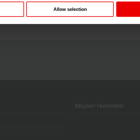
d'da (Suudi Arabistan) düzenlenecek olan 2024 Suudi
Allow selection
n.
Müşteri Hizmetleri