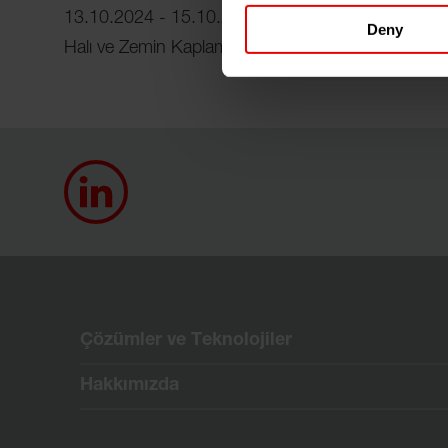
13.10.2024 - 15.10.2024 tarihleri ​​arasında Riya
Deny
Halı ve Zemin Kaplamaları Fuarı'nda bizi ziyaret edi
Çözümler ve Teknolojiler
Hakkımızda