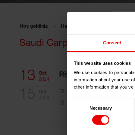
Hoş geldiniz
Hakkımızda
Etkinlikler
Saudi Carpet & Flooring E
Consent
This website uses cookies
13
We use cookies to personalis
Oct
Riyadh, Suudi Arabist
information about your use of
2024
other information that you’ve
15
Takvimime ekle
Oct
2024
Consent
Etkinlik Web Sitesi
Necessary
Selection