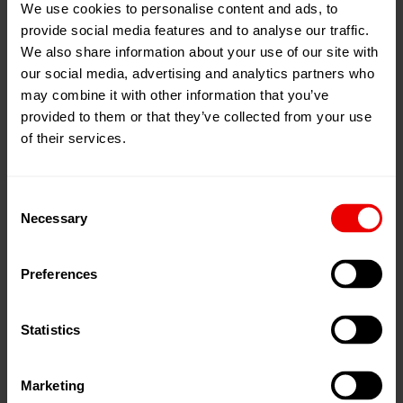
国区销售总经理周伟常先生代表出席。
We use cookies to personalise content and ads, to
provide social media features and to analyse our traffic.
We also share information about your use of our site with
巴马格与永荣集团的合作渊源可追溯至2004年。二十
our social media, advertising and analytics partners who
余载风雨同舟，双方从战略合作逐步迈向价值共生，如
may combine it with other information that you’ve
今永荣集团已成为巴马格全球范围内最重要的锦纶客户
provided to them or that they’ve collected from your use
之一。
of their services.
从合作初期永荣集团遵循巴马格标准采购设备，到如今
Consent
巴马格依据永荣集团需求定制创新设备，双方在技术迭
Necessary
Selection
代与产能升级中形成了高效优势互补。依托巴马格的顶
尖技术与稳定品质，结合永荣集团前瞻性的战略布局，
Preferences
双方实现了深度彼此赋能。
未来，双方将继续深化协作，聚焦锦纶产业绿色化、智
Statistics
能化发展需求，共筑行业高质量可持续发展新格局。
Marketing