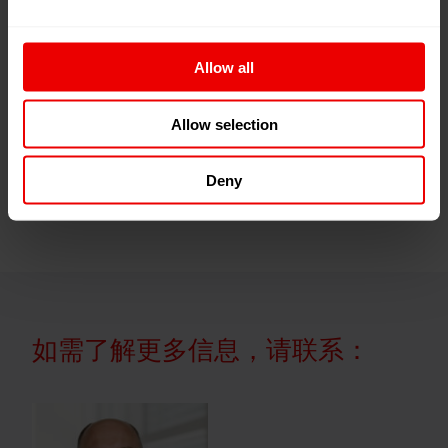
下载
Allow all
Barmag Yongrong_cn
Allow selection
Barmag Yongrong (picture)
Deny
如需了解更多信息，请联系：