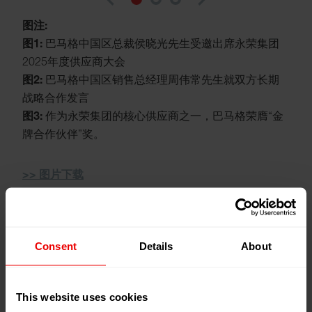
图注:
图1:
巴马格中国区总裁侯晓光先生受邀出席永荣集团
2025年度供应商大会
图2:
巴马格中国区销售总经理周伟常先生就双方长期
战略合作发言
图3:
作为永荣集团的核心供应商之一，巴马格荣膺“金
牌合作伙伴”奖。
>> 图片下载
永荣集团2025年供应商大会
Consent
Details
About
永荣控股集团2025年度供应商大会以“价值引领，共创
未来”为核心主题，在中国福州圆满落幕。作为长期战
This website uses cookies
略合作供应商之一，巴马格中国区总裁侯晓光先生、中