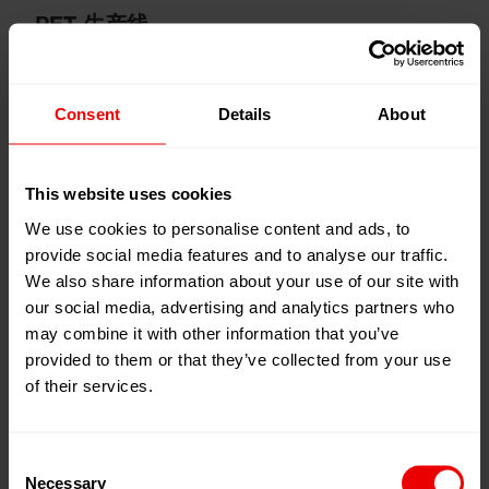
PET 生产线
BHE至今已承建60余条连续聚酯生产线，其中单线最
小产能为30吨/天，最大产能为1800吨/天，生产工艺有
Consent
Details
About
5釜、4釜及2釜流程。公司根据多年差别化聚酯生产经
验，首家将差别化聚酯的生产技术运用到连续聚酯中，
This website uses cookies
成功推出适合差别化聚酯生产的连续聚酯装置，并做到
了熔体直纺，极大地提高了差别化聚酯的产品质量，降
We use cookies to personalise content and ads, to
低了生产成本。目前已有多家在成功运行，适用于
provide social media features and to analyse our traffic.
CDP、ECDP、低熔点、阻燃、水（碱）溶性、高收缩
We also share information about your use of our site with
our social media, advertising and analytics partners who
等品种的生产。
may combine it with other information that you’ve
provided to them or that they’ve collected from your use
BHE从事半连续聚酯装置研究多年，该技术一直处于领
of their services.
先地位，为了满足市场不同的需求，成功开发了1段酯
化1段缩聚、2段酯化1段缩聚、1段酯化2段缩聚的不同
流程，最大单线产能可达到150T/D，所建工程市场占
Consent
Necessary
有率达70%以上，主要应用于附加值高的差别化品种。
Selection