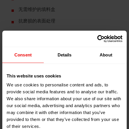
无需维护的填料盒
抗磨损的表面处理
技术参数
Consent
Details
About
输出量1,2 - 9 cc/rev.
This website uses cookies
最大出口压力在20 bar
We use cookies to personalise content and ads, to
provide social media features and to analyse our traffic.
We also share information about your use of our site with
our social media, advertising and analytics partners who
选项
may combine it with other information that you’ve
provided to them or that they’ve collected from your use
of their services.
ATEX-证书(II2GcT3)