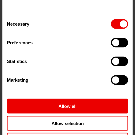
Consent
Necessary
Selection
密封选项
Preferences
减重压力传感器模块
减重冲洗模
Statistics
Marketing
Allow all
GM Series
Allow selection