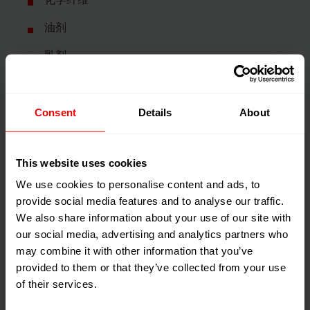
化学纤维
油剂
乳剂
Consent
Details
About
This website uses cookies
特点
We use cookies to personalise content and ads, to
provide social media features and to analyse our traffic.
行星纺丝油剂泵
纺丝油剂泵Profin®版
We also share information about your use of our site with
本
our social media, advertising and analytics partners who
may combine it with other information that you’ve
圆形行星齿轮泵布
方形设计
provided to them or that they’ve collected from your use
置
of their services.