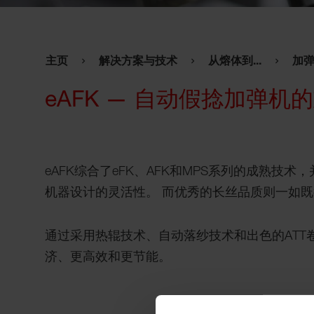
主页
解决方案与技术
从熔体到...
加弹
eAFK — 自动假捻加弹机
eAFK综合了eFK、AFK和MPS系列的成熟技
机器设计的灵活性。 而优秀的长丝品质则一如
通过采用热辊技术、自动落纱技术和出色的ATT卷
济、更高效和更节能。