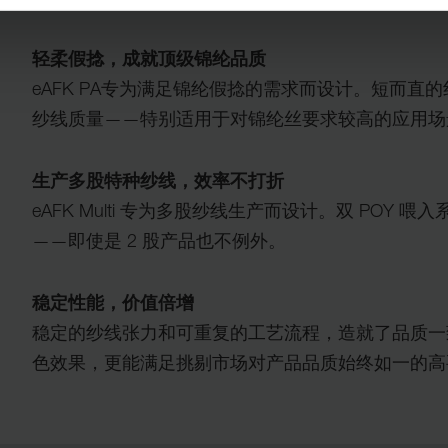
轻柔假捻，成就顶级锦纶品质
eAFK PA专为满足锦纶假捻的需求而设计。短而
纱线质量——特别适用于对锦纶丝要求较高的应用场
生产多股特种纱线，效率不打折
eAFK Multi 专为多股纱线生产而设计。双 PO
——即使是 2 股产品也不例外。
稳定性能，价值倍增
稳定的纱线张力和可重复的工艺流程，造就了品质一
色效果，更能满足挑剔市场对产品品质始终如一的高