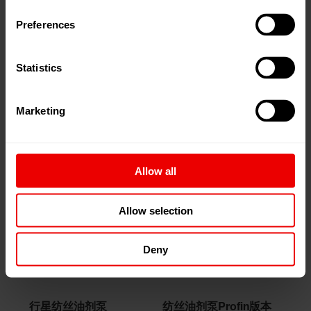
特点
Preferences
行星纺丝油剂泵
纺丝油剂泵Profin版本
Statistics
圆形行星齿轮泵布
方形3-齿轮布置
置
消除气泡
Marketing
出口数量更多
操作和维修方便
体积小
Allow all
更加经济
Allow selection
Deny
技术参数
行星纺丝油剂泵
纺丝油剂泵Profin版本