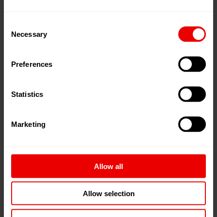
性能检测
培训课程
数字学院
检测
Consent
Necessary
Selection
检修：低风险生产
Preferences
定期对设备进行检修的企业，能够降低突发技术故障的
Statistics
风险，此类故障往往会造成高昂的后续成本。 尽管我
们的机器运行极其可靠，但我们仍建议对机器部件进行
定期检查。因为部件的状态不仅影响您当前的生产效
Marketing
率，更决定后续生产常态是平稳运转，还是频发代价高
昂的非计划停机、部件损毁与额外开销。
Allow all
我们的服务技术人员可按需前往您的工厂，检查设备的
技术状态、参数设置及部件效率。他们将评估潜在的故
Allow selection
障源或故障概率，并就所需的备件或维修服务为您提供
建议。