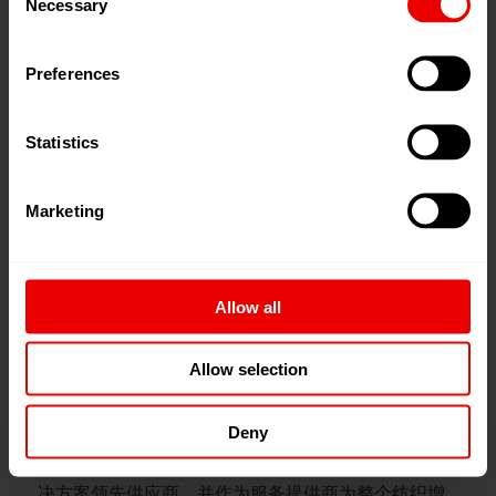
Necessary
Selection
聚合物加工
Preferences
均质的熔体是生产高品质长丝和所有其他塑料材料的
Statistics
基础。熔体是由我们高效和高质量的连续缩聚设备或
挤出设备生产出来的，并用于生产纤维级聚酯和瓶级
聚酯。
Marketing
Allow all
从熔体到...
Allow selection
……纱线、纤维和非织造布——瑞士立达集团的子公
司巴马格（Barmag）旗下拥有巴马格（Barmag）和纽
Deny
马格（Neumag）两大品牌，是人造纤维长丝纺丝系
统、加弹机、BCF系统、短纤系统、非织造布生产解
决方案领先供应商，并作为服务提供商为整个纺织增