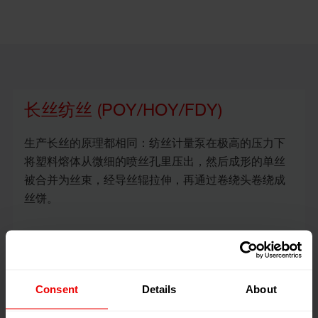
长丝纺丝 (POY/HOY/FDY)
生产长丝的原理都相同：纺丝计量泵在极高的压力下
将塑料熔体从微细的喷丝孔里压出，然后成形的单丝
被合并为丝束，经导丝辊拉伸，再通过卷绕头卷绕成
丝饼。
DTY生产的解决方案
Consent
Details
About
自从化学纤维问世以来，人们就在不断地尝试给光滑