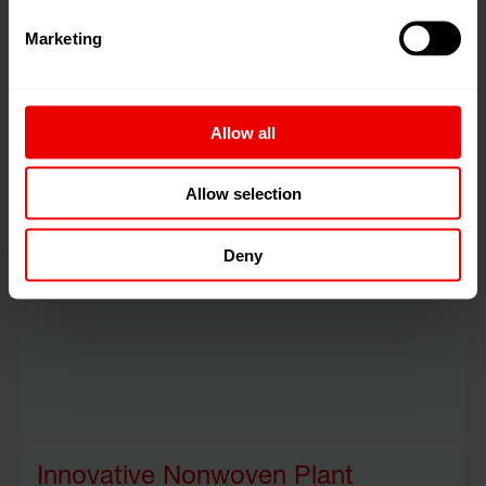
毯丝解决方案
Marketing
通过 BCF 设备 BCF S8 和 BCF S+，纽马格提供了一
个产品组合，客户一定能找到满足其个性化需求的设
备。
Allow all
Allow selection
短纤维技术
Deny
欧瑞康纽马格短纤设备在全球拥有超过400万吨的产能
Innovative Nonwoven Plant