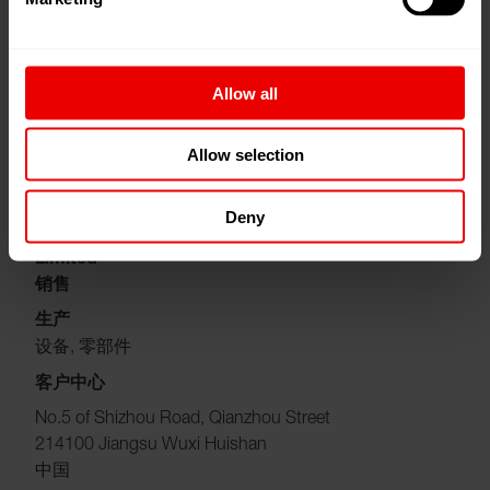
计算距离
以 VCF 格式导入
查看更多信息
Allow all
Allow selection
Jiangsu Wuxi Huishan
Deny
Barmag Chemical Fiber Machinery (Wuxi) Co.,
Limited
销售
生产
设备, 零部件
客户中心
No.5 of Shizhou Road, Qianzhou Street
214100 Jiangsu Wuxi Huishan
中国