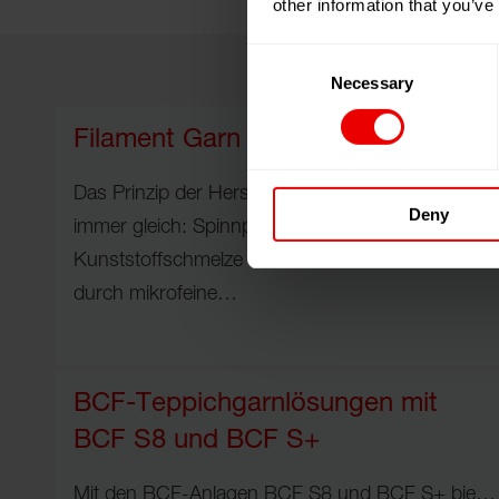
other information that you’ve
Consent
Necessary
Selection
Filament Garn (POY/HOY/FDY)
Das Prinzip der Herstellung eines Fadens ist
Deny
immer gleich: Spinnpumpen pressen die
Kunststoffschmelze unter extrem hohem Druck
durch mikrofeine…
BCF-Teppichgarnlösungen mit
BCF S8 und BCF S+
Mit den BCF-Anlagen BCF S8 und BCF S+ bietet