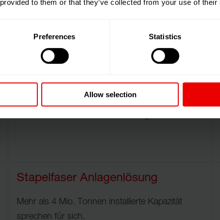
 provided to them or that they’ve collected from your use of their
Preferences
Statistics
Lösungen für die DTY Produktion
Seit es Chemiefasern gibt, wird versucht, dem
Allow selection
glatten synthetischen Faden einen
naturfaserähnlichen Charakter zu geben.
Stapelfaser Anlagenlösung
Mehr als 4 Mio. Tonnen installierte Kapazität
sprechen für sich.