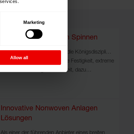
 services.
Marketing
IDY - Technisch Garn Spinnen
Technische Garne gelten als die Königsdisziplin in
Allow all
der Filamentherstellung. Hohe Festigkeit, extreme
Formstabilität, lange Haltbarkeit, dazu…
Innovative Nonwoven Anlagen
Lösungen
Als einer der führenden Anbieter eines breiten