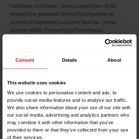
installieren und warten. Gerne unterstützen wir Sie
entlang Ihrer gesamten Wertschöpfungskette mit
unseren umfassenden Customer Services - getreu
unserem Motto: Partnering for Performance.
Consent
Details
About
This website uses cookies
Einer der führenden Anbieter
We use cookies to personalise content and ads, to
provide social media features and to analyse our traffic.
We also share information about your use of our site with
Barmag mit ihren Produktmarken Barmag und Neumag
our social media, advertising and analytics partners who
ist daher nicht ohne Grund einer der führenden
may combine it with other information that you’ve
Anbieter bei Filamentspinnsystemen zur Herstellung von
provided to them or that they’ve collected from your use
Chemiefasern, Texturiermaschinen, BCF-Systemen,
of their services.