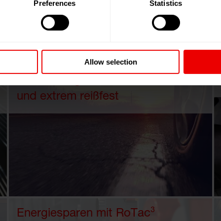
Preferences
Statistics
Allow selection
Reifencordgarne - hochelastisch
und extrem reißfest
Energiesparen mit RoTac³