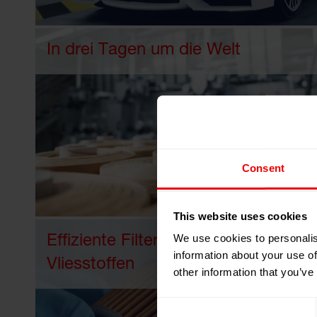
In drei Tagen um die Welt
Consent
This website uses cookies
We use cookies to personalis
Effiziente Filter aus Meltblown-
information about your use of
Vliesstoffen
other information that you’ve
Consent