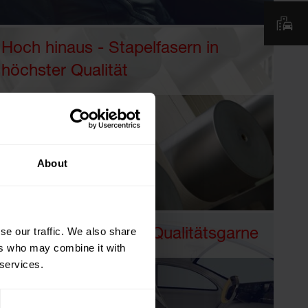
Hoch hinaus - Stapelfasern in
höchster Qualität
About
se our traffic. We also share
Nachhaltig gefärbte Qualitätsgarne
ers who may combine it with
 services.