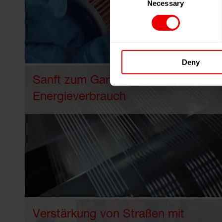
Necessary
Selection
Deny
Sanft zum Garn, sparsam im
Energieverbrauch
Verstärkung von Straßen mit