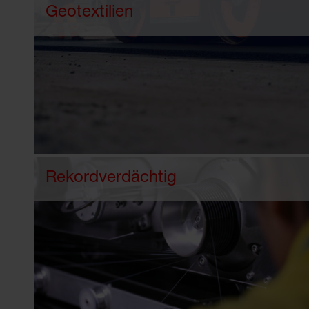
Geotextilien
Rekordverdächtig