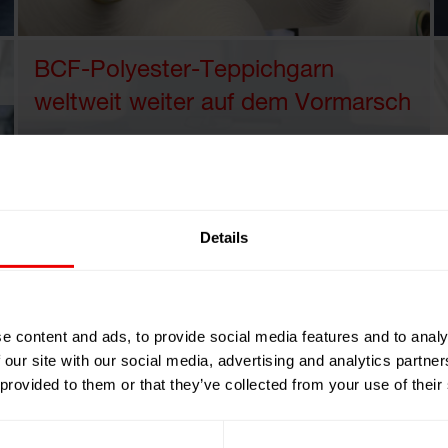
BCF-Polyester-Teppichgarn
weltweit weiter auf dem Vormarsch
Details
e content and ads, to provide social media features and to analy
Mit Bico-Fasern Rohstoffkosten
 our site with our social media, advertising and analytics partn
senken
 provided to them or that they’ve collected from your use of their