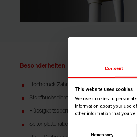
Besonderheiten
Consent
Hochdruck Zahnradpumpe erhältlich
This website uses cookies
Stopfbuchsdichtung/Wellendichtring
We use cookies to personalis
information about your use of
Flüssigkeitssperrvorlage
other information that you’ve
Seitenplattenabdichtung (O-Ring Viton)
Consent
Necessary
Selection