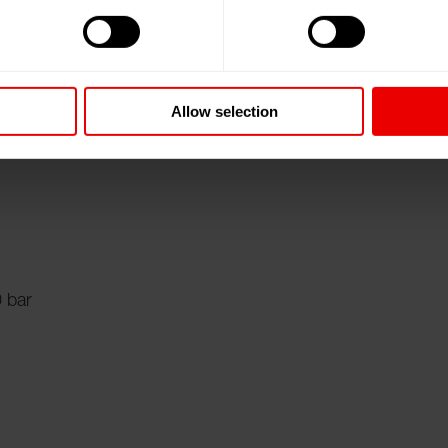
osen Medien
Medien
Allow selection
 bar