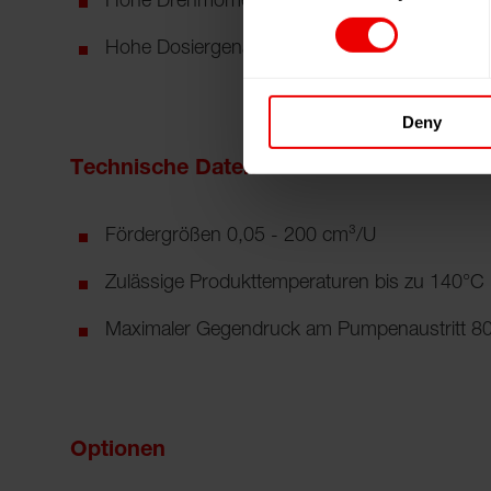
Hohe Drehmomentbelastbarkeit bei hochvisk
Hohe Dosiergenauigkeit bei niedrigviskosen 
Deny
Technische Daten
Fördergrößen 0,05 - 200 cm³/U
Zulässige Produkttemperaturen bis zu 140°C
Maximaler Gegendruck am Pumpenaustritt 80
Optionen