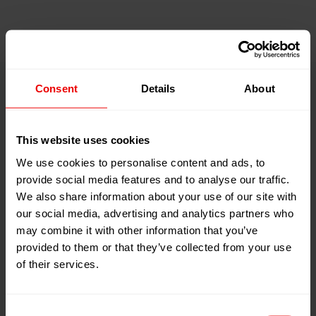
Consent
Details
About
Chemische oder mechanische
This website uses cookies
Schmelze
We use cookies to personalise content and ads, to
provide social media features and to analyse our traffic.
Während in
We also share information about your use of our site with
Polykondensationsanlagen
our social media, advertising and analytics partners who
die Schmelze durch eine
may combine it with other information that you’ve
chemische Reaktion
provided to them or that they’ve collected from your use
hergestellt wird, wird sie
of their services.
bei der Extrusion durch ein
mechanisches Verfahren
Consent