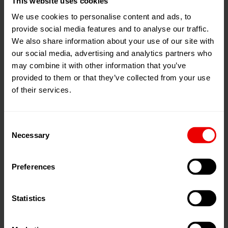
This website uses cookies
Einzigartige und höchst anspruchsvolle Vliesstoffe für
We use cookies to personalise content and ads, to
Filtrations-, Isolations- und Sorptionsanwendungen
provide social media features and to analyse our traffic.
lassen sich dank der Meltblown-Technologie von
We also share information about your use of our site with
Neumag einfach und effizient herstellen.
our social media, advertising and analytics partners who
may combine it with other information that you’ve
provided to them or that they’ve collected from your use
Die für die Herstellung der Filtermedien und Membranen
of their services.
verwendeten Polymere sind so vielfältig wie ihre
Anwendungsgebiete. Das Spektrum reicht von den
klassischen Polyolefinen (PP, PE) über PET, PLA, PBT
Consent
und PA bis hin zu Spezialkunststoffen wie PPS und
Necessary
Selection
TPU. Alle diese und weitere Rohstoffe können mit dem
Neumag Meltblown-Verfahren sicher verarbeitet werden.
Preferences
Statistics
Charging Units für überlegene
Filterabscheideleistung