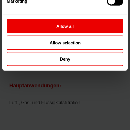
Marketing
Um die Filterleistung von Vliesstoffen ohne Druckverlust
und damit energieeffizient zu steigern, können sie
Allow all
elektro- oder hydrostatisch aufgeladen werden.
Neumag bietet zwei Verfahren für die Aufladung an: die
Allow selection
Hydrocharging mit hycuTEC
Deny
Hauptanwendungen:
Luft-, Gas- und Flüssigkeitsfiltration