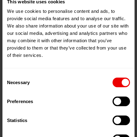
This website uses cookies
We use cookies to personalise content and ads, to
provide social media features and to analyse our traffic.
We also share information about your use of our site with
Economics
Environment
Ergono
Energy
our social media, advertising and analytics partners who
may combine it with other information that you’ve
provided to them or that they’ve collected from your use
of their services.
Ein hoher Energieverbrauch belastet die Umwelt
nachhaltig und lässt die damit verbundenen Kosten
stetig steigen.
Consent
Necessary
Selection
Preferences
Bitte
akzeptieren Sie Cookies
um das Video
Statistics
zu sehen.