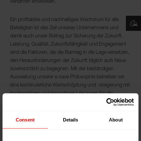
Verfahren entwickeln.
Ein profitables und nachhaltiges Wachstum für alle
Beteiligten ist das Ziel unseres Unternehmens und
damit auch unser Beitrag zur Sicherung der Zukunft.
Leistung, Qualität, Zukunftsfähigkeit und Engagement
sind die Faktoren, die die Barmag in die Lage versetzen,
den Herausforderungen der Zukunft täglich aufs Neue
zuversichtlich zu begegnen. Mit der beständigen
Ausweitung unserer e-save Philosophie betreiben wir
eine kontinuierliche Wertschöpfung und -steigerung mit
hochwertigen und innovativen Lösungen für die
Textilindustrie.
Consent
Details
About
Bereits seit 2004 werden alle unsere Innovationen unter
vier e-save Aspekten entwickelt.