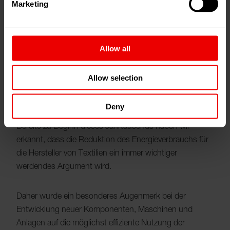
Marketing
Allow all
Mit hervorragendem Engineering und Erfahrung in allen
für die Textilproduktion relevanten Prozessen sind wir in
Allow selection
der Lage, Maschinen zu entwickeln, die beides
erreichen: Umweltschutz und Kostenoptimierung.
Deny
Bereits zu Beginn dieses Jahrtausends haben wir
erkannt, dass die Reduktion des Energieverbrauchs für
die Hersteller von Textilien ein immer wichtiger
werdendes Argument wird.
Daher wurde ein besonderes Augenmerk bei der
Entwicklung neuer Komponenten, Maschinen und
Anlagen auf die möglichst effiziente Nutzung der