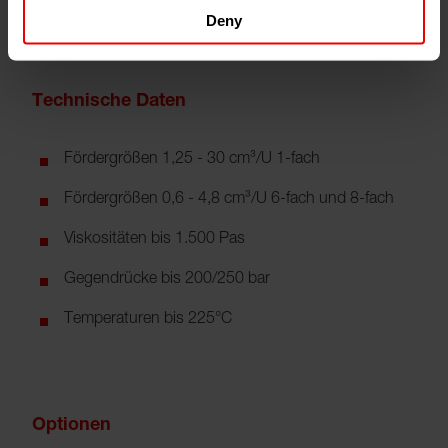
Deny
Technische Daten
Fördergrößen 1,25 - 30 cm³/U 1-fach
Fördergrößen 0,6 - 4,8 cm³/U 6-fach und 8-fach
Viskositäten bis 1.500 Pas
Gegendrücke bis 200/250 bar
Temperaturen bis 225°C
Optionen