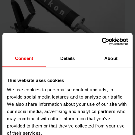
Consent
Details
About
Anwendungsbereiche
This website uses cookies
Silikone
We use cookies to personalise content and ads, to
Heißkleber
provide social media features and to analyse our traffic.
We also share information about your use of our site with
2-Komponenten-Kleber- und Dichtmassensysteme
our social media, advertising and analytics partners who
Höherviskose Medien
may combine it with other information that you’ve
provided to them or that they’ve collected from your use
of their services.