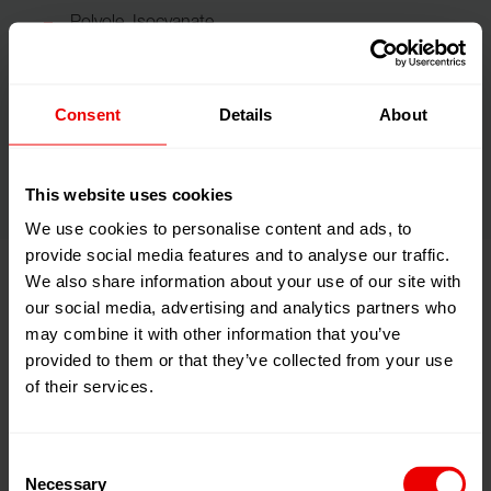
Polyole, Isocyanate
Katalysatoren
Verbundwerkstoffe
Consent
Details
About
Niedrig- bis hochviskose Medien
This website uses cookies
We use cookies to personalise content and ads, to
provide social media features and to analyse our traffic.
We also share information about your use of our site with
our social media, advertising and analytics partners who
Besonderheiten
may combine it with other information that you’ve
provided to them or that they’ve collected from your use
of their services.
Hochdruck Zahnradpumpe erhältlich
Stopfbuchsdichtung/Wellendichtring
Consent
Flüssigkeitssperrvorlage
Necessary
Selection