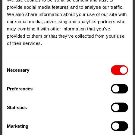
Kontakt
provide social media features and to analyse our traffic.
Sebastian Will
We also share information about your use of our site with
Vertriebsleitung
our social media, advertising and analytics partners who
Allgemeiner Maschinenbau
may combine it with other information that you’ve
Telefon: +49 4321 305 276
provided to them or that they’ve collected from your use
EMail:
amb.neumag@barmag.com
of their services.
Consent
Necessary
Selection
Druckgeräte- und Roh
Zerspanende Bearbeitung
Preferences
Statistics
Marketing