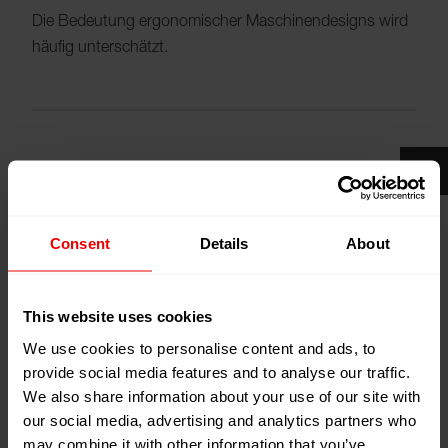
Die Bedeutung ergonomischer Maschinendesigns wird
häufig unterschätzt.
Bitte
akzeptieren Sie Cookies
um das Video
zu sehen.
Consent
Details
About
This website uses cookies
We use cookies to personalise content and ads, to
provide social media features and to analyse our traffic.
Dabei unterstützen optimal gestaltete Anlagen die
We also share information about your use of our site with
wirtschaftlichen Ziele in vielerlei Hinsicht:
our social media, advertising and analytics partners who
Lohnkostenanteile und wartungsbedingte Standzeiten
may combine it with other information that you’ve