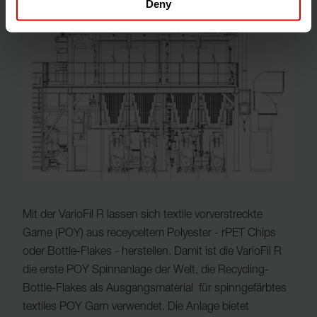
Deny
Mit der VarioFil R lassen sich textile vorverstreckte
Garne (POY) aus receyceltem Polyester - rPET Chips
oder Bottle-Flakes - herstellen. Damit ist die VarioFil R
die erste POY Spinnanlage der Welt, die Recycling-
Bottle-Flakes als Ausgangsmaterial für spinngefärbtes
textiles POY Garn verwendet. Die Anlage bietet