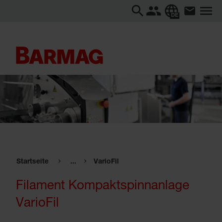
DE
Startseite
...
VarioFil
Filament Kompaktspinnanlage
VarioFil