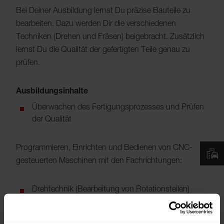
Bei Deiner Ausbildung lernst Du präzise Bauteile zu
bearbeiten. Dazu werden Dir die verschiedenen
Techniken (Drehen und Fräsen) beigebracht. Zusätzlich
lernst Du die Qualität der gefertigten Teile genau zu
prüfen.
Ausbildungsinhalte
Überwachen des Fertigungsprozesses und Prüfen
der Qualität
Programmieren, Einrichten und Bedienen von CNC-
gesteuerten Maschinen mit den Fachrichtungen:
Drehtechnik (Bearbeitung von Rotationsteilen)
Frästechnik (Bearbeitung von überwiegend eckigen
Werkstücken)