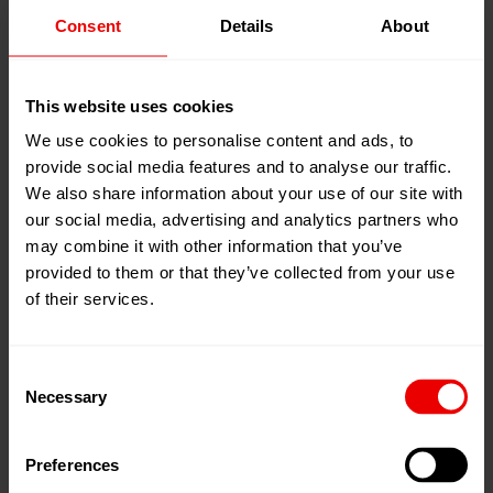
Consent
Details
About
Weiterbildungsmöglichkeiten
Industriemeister
This website uses cookies
Techniker
We use cookies to personalise content and ads, to
provide social media features and to analyse our traffic.
Studium
We also share information about your use of our site with
our social media, advertising and analytics partners who
Dauer der Ausbildung
may combine it with other information that you’ve
provided to them or that they’ve collected from your use
3,5 Jahre ggf. Verkürzung
of their services.
Voraussetzungen
Consent
Haupt- oder Realschulabschluss
Necessary
Selection
gute Kenntnisse in Mathematik und Physik
Preferences
technisches Verständnis