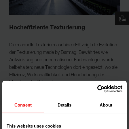
Hocheffiziente Texturierung
Die manuelle Texturiermaschine eFK zeigt die Evolution
der Texturierung made by Barmag: Bewährtes wie
Aufwicklung und pneumatischer Fadenanleger wurde
beibehalten; neue Technologien dort eingesetzt, wo sie
Effizienz, Wirtschaftlichkeit und Handhabung der
Maschine deutlich verbessern.
Consent
Details
About
This website uses cookies