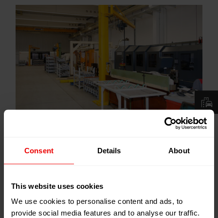
navigate_before
navigate_next
Bauteilgrößen
Consent
Details
About
Spitzenweite (max.): 3.000 mm
This website uses cookies
Spitzenhöhe (max.): 600 mm
We use cookies to personalise content and ads, to
provide social media features and to analyse our traffic.