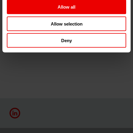
Produktionsnetzwerk hochspezialisierter Firmen
Allow all
(z.B. in der Warmbehandlung &
Oberflächentechnik)
Allow selection
Oberflächen von Rz 4 µm (geschliffen), Ra 0,1 µm
(poliert)
Deny
Maßgüten bis IT3