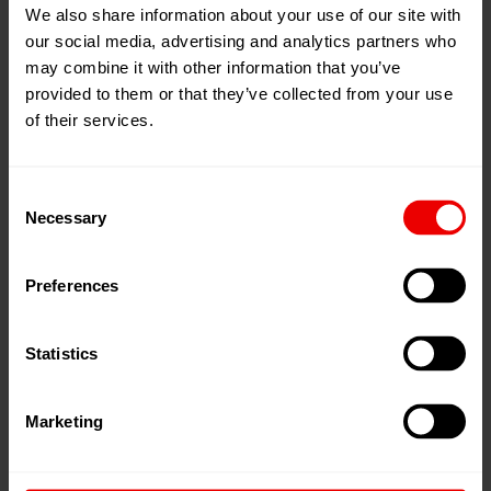
Maschinenpark
We also share information about your use of our site with
our social media, advertising and analytics partners who
9 Tiefbohr-Maschinen
may combine it with other information that you’ve
provided to them or that they’ve collected from your use
48 Dreh- & Drehfräs-Maschinen, z.B. DMG gamma
of their services.
2000 TC
8 Fräszentren & Erodier-Maschinen
Consent
Necessary
Selection
25 Schleif-Maschinen (Innen-/
Aussenrundschleifen, Centerless- & Flachschleifen)
Preferences
25 Wucht- & Richt-Maschinen
31 Mess-Systeme & Prüfstände
Statistics
Besonderheiten
Marketing
Komplettbearbeitung