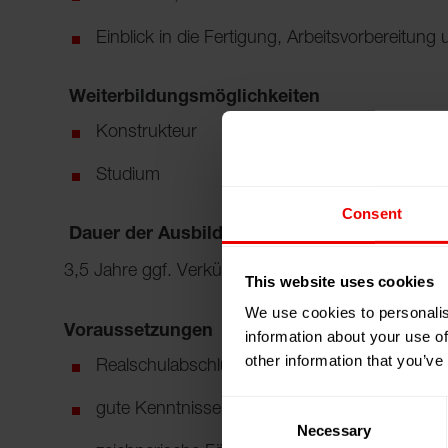
Einblick in die Fertigung, Arbeitsvorbereitun
Weiterbildungsmöglichkeiten
Konstrukteur
Studium
Consent
Dauer der Ausbildung
3,5 Jahre ggf. Verkürzung
This website uses cookies
We use cookies to personalis
Voraussetzungen
information about your use of
other information that you’ve
Realschulabschluss oder Fachabitur/Abitur
Consent
gute Kenntnisse in Deutsch, Mathematik und 
Necessary
Selection