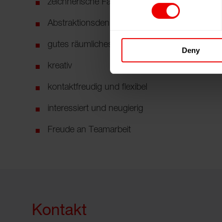
zeichnerische Fähigkeiten
Abstraktionsdenken
gutes räumliches Vorstellungsvermögen
Deny
kreativ
kontaktfreudig und flexibel
interessiert und neugierig
Freude an Teamarbeit
Kontakt