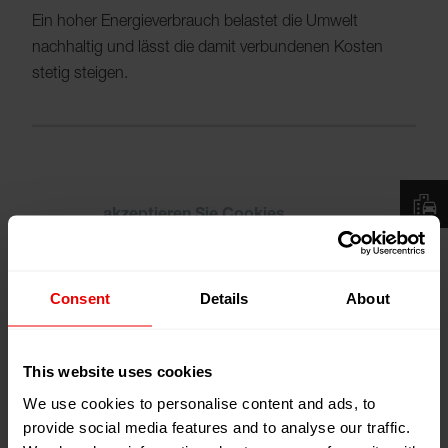
Ein hoher Energieverbrauch belastet die Umwelt
nachhaltig und lässt die damit verbundenen Kosten
stetig steigen.
Bitte
akzeptieren Sie Cookies
um das Video
zu sehen.
Consent
Details
About
This website uses cookies
Mit hervorragendem Engineering und Erfahrung in allen
We use cookies to personalise content and ads, to
für die Textilproduktion relevanten Prozessen sind wir in
provide social media features and to analyse our traffic.