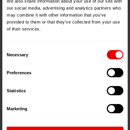
der Lage, Maschinen zu entwickeln, die beides
We also share information about your use of our site with
our social media, advertising and analytics partners who
erreichen: Umweltschutz und Kostenoptimierung.
may combine it with other information that you’ve
provided to them or that they’ve collected from your use
Bereits zu Beginn dieses Jahrtausends haben wir
of their services.
erkannt, dass die Reduktion des Energieverbrauchs für
die Hersteller von Textilien ein immer wichtiger
werdendes Argument wird.
Consent
Necessary
Selection
Daher wurde ein besonderes Augenmerk bei der
Entwicklung neuer Komponenten, Maschinen und
Preferences
Anlagen auf die möglichst effiziente Nutzung der
eingesetzten Energie gelegt.
Statistics
Potentiale für eine energiereduzierte Textilproduktion
Marketing
finden sich über die gesamte textile
Wertschöpfungskette hinweg in fast allen Anlagenteilen.
Diese wurden und werden von unseren Ingenieuren in