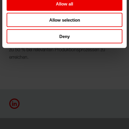
Allow all
Forschung und Entwicklung systematisch offen gelegt
und genutzt.
Allow selection
So ist es bereits heute durch den konsequenten Einsatz
der gewonnenen Erkenntnisse möglich, mit Maschinen
Deny
von Barmag und Neumag Energieeinsparungen von bis
zu 50 % bei relevanten Produktionsprozessen zu
erreichen.