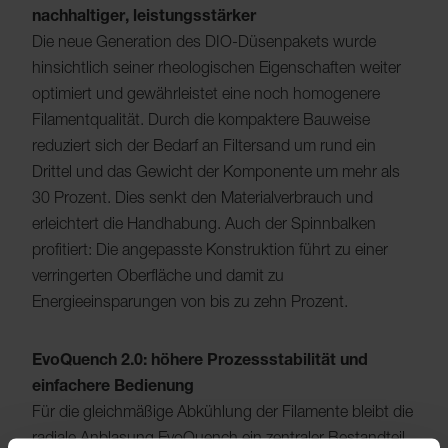
nachhaltiger, leistungsstärker
Die neue Generation des DIO-Düsenpakets wurde
hinsichtlich seiner rheologischen Eigenschaften weiter
optimiert und gewährleistet eine noch homogenere
Filamentqualität. Durch die kompaktere Bauweise
reduziert sich der Bedarf an Filtersand um rund ein
Drittel und das Gewicht der Komponente um mehr als
30 Prozent. Dies senkt den Materialverbrauch und
erleichtert die Handhabung. Auch der Spinnbalken
profitiert: Die angepasste Konstruktion führt zu einer
verringerten Oberfläche und damit zu
Energieeinsparungen von bis zu zehn Prozent.
EvoQuench 2.0: höhere Prozessstabilität und
einfachere Bedienung
Für die gleichmäßige Abkühlung der Filamente bleibt die
radiale Anblasung EvoQuench ein zentraler Bestandteil