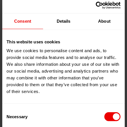
des Prozesses. Die neue Version EvoQuench 2.0
ermöglicht eine deutlich vereinfachte Einstellung der
Konvergenzlänge. Besser zugängliche Bedienelemente
Consent
Details
About
verkürzen die Rüstzeiten und verringern den Anfall von
Ausschussmaterial.
This website uses cookies
We use cookies to personalise content and ads, to
WINGS POY 2.0: automatisiertes Anlegen und
provide social media features and to analyse our traffic.
geringere Abfallquote
We also share information about your use of our site with
Das Herzstück der neuen Spinnlinie ist die
our social media, advertising and analytics partners who
Aufwickelmaschine WINGS POY 2.0. Die Maschine
may combine it with other information that you’ve
verfügt erstmals über eine automatische
provided to them or that they’ve collected from your use
Fadenanlegefunktion – ein im Markt lang erwartetes
of their services.
Feature, das die Anlegezeiten konstant kurz hält und die
Abfallmenge nachhaltig reduziert. Gleichzeitig sinkt der
Personalbedarf auf der Wicklerebene, was bei der
Consent
Necessary
zunehmenden Knappheit von Fachpersonal einen
Selection
erheblichen Vorteil für viele Spinnereibetriebe ausmacht.