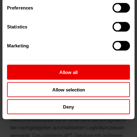
Preferences
Die neuen aktiven Quick Returns erleichtern die
Anpassung produktspezifischer Parameter,
Statistics
insbesondere bei häufig wechselnden Garnprodukten
und anspruchsvollen Qualitäten. Zudem gewährleisten
Marketing
sie eine verbesserte Spulenbildung ohne Abschläger.
Eine zusätzliche Abschirmung von Spannfutter und
Spulen verhindert dauerhaft die Bildung von Flusen. Sie
stabilisiert den Fadenlauf und unterstützt eine
Allow all
störungsfreie Produktion.
Allow selection
Für mehr Prozesssicherheit sorgt die neue
Fadenendfixierung: Lose Fadenenden gehören der
Deny
Vergangenheit an, was ungeplante
Maschinenstillstände durch fehlerhafte Sensorsignale in
den nachgelagerten automatisierten Logistikprozessen
vermeidet. Das optimierte XPT-Gehäuse mit größerem