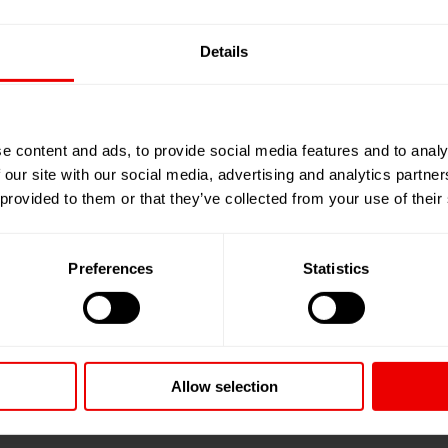
Details
nt in Suzhou
e content and ads, to provide social media features and to analy
 our site with our social media, advertising and analytics partn
eleisteten Forschungs- und Entwicklungsarbeit im
 provided to them or that they’ve collected from your use of their
n diesem Produktbereich 34 erteilte Patente, etliche
ichnung spiegelt aber auch die Neuorientierung im
Preferences
Statistics
e Technologieteam ist mittlerweile auf eine Größe von
en. Dies unterstützt die starke Ausrichtung hin zu
chen Verbesserungsmaßnahmen an bestehenden
Maschinenkonzepte in Planung, die demnächst dem
Allow selection