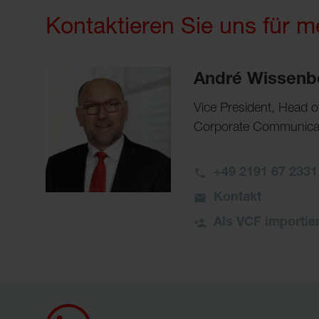
Kontaktieren Sie uns für m
André Wissenb
Vice President, Head 
Corporate Communicati
+49 2191 67 2331
Kontakt
Als VCF importie