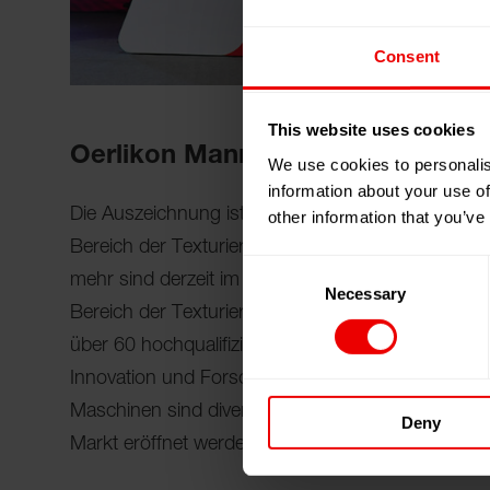
Consent
This website uses cookies
Oerlikon Manmade Fibers Segme
We use cookies to personalis
information about your use of
Die Auszeichnung ist eine Würdigung der bisher g
other information that you’ve
Bereich der Texturiermaschinen. So hält Oerlikon i
Consent
mehr sind derzeit im Erteilungsstadium. Die Ausze
Necessary
Selection
Bereich der Texturierung wieder. Das international
über 60 hochqualifizierten Mitarbeitern angewachs
Innovation und Forschung. Neben kontinuierli
Maschinen sind diverse neue Komponenten und 
Deny
Markt eröffnet werden.