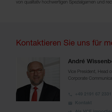
von qualitativ hochwertigen Spezialgarnen und re
Kontaktieren Sie uns für m
André Wissenb
Vice President, Head 
Corporate Communicati
+49 2191 67 2331
Kontakt
Als VCF importie