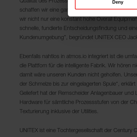
Qualität des Prozesses – und damit auch der Produ
Deny
schaffen wir eine ganzheitliche Lösung, die den 
wir nicht nur eine konstant hohe Overall Equipmen
schnelle, fundierte Entscheidungsfindung und eine 
Kundenumgebung”, begründet UNITEX CEO Jack D
Ebenfalls nahtlos in atmos.io integriert ist die um
die Plattfom für die intelligente Fabrik. Wir höre
damit wäre unseren Kunden nicht geholfen. Unser
der Schmelze bis zur eingelagerten Spule“, erklärt
Geliefert hat der Remscheider Anlagenbauer und 
Hardware für sämtliche Prozessstufen von der Chi
Texturierung inklusive der Utilities.
UNITEX ist eine Tochtergesellschaft der Century 