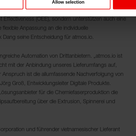
kte. „Mit der Digitalisierungsplattform atmos.io
Allow selection
gesamten Produktionsprozess vereint. Damit erreichen
t Effectiveness (OEE), sondern unterstützen auch eine
flexible Anpassung an die individuelle
ang seine Entscheidung für atmos.io.
fangreiche Automation von Drittanbietern. „atmos.io ist
n nicht mit der Anbindung unseres Lieferumfangs auf,
 Anspruch ist die allumfassende Nachverfolgung von
 Jörg Groß, Entwicklungsleiter Digitale Produkte.
Lösungsanbieter für die Chemiefaserproduktion die
psaufbereitung über die Extrusion, Spinnerei und
Corporation und führender vietnamesischer Lieferant