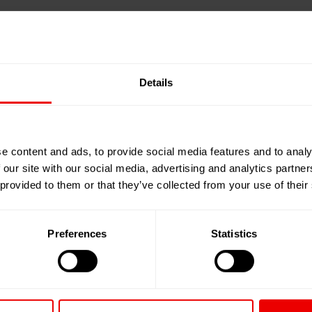
 neue UNITEX Werk in Trang Bang.
Details
g eröffnet
e content and ads, to provide social media features and to analy
ingeweihte Werk ist über die Barmag
 our site with our social media, advertising and analytics partn
 provided to them or that they’ve collected from your use of their
t. Das heißt, der gesamte Materialfluss ist digital
idualisiert und mit ihren persönlichen Eigenschaften
z werden Abweichungen in der Produktion frühzeitig
Preferences
Statistics
n können. Korrekturen im Materialfluss können in
Prozess eingebundene Labor sichert die Eingriffe in
atmos.io so die Effizienz auf dem Shopfloor und die