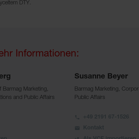
cyceltem DTY.
ehr Informationen:
erg
Susanne Beyer
of Barmag Marketing,
Barmag Marketing, Corpo
ons and Public Affairs
Public Affairs
+49 2191 67-1526
Kontakt
ren
Als VCF importieren