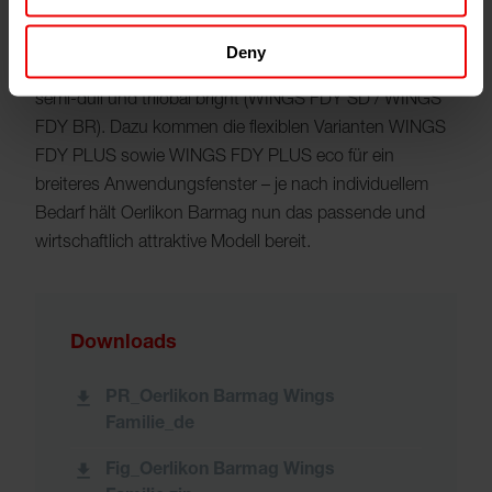
4.000 installierten Spinnpositionen weltweit erfolgreich
am Markt etabliert. Zur Messe neu sind nun auf spezielle
Deny
Bedürfnisse der Kunden ausgerichtete „Spezialisten“ für
semi-dull und trilobal bright (WINGS FDY SD / WINGS
FDY BR). Dazu kommen die flexiblen Varianten WINGS
FDY PLUS sowie WINGS FDY PLUS eco für ein
breiteres Anwendungsfenster – je nach individuellem
Bedarf hält Oerlikon Barmag nun das passende und
wirtschaftlich attraktive Modell bereit.
Downloads
PR_Oerlikon Barmag Wings
Familie_de
Fig_Oerlikon Barmag Wings