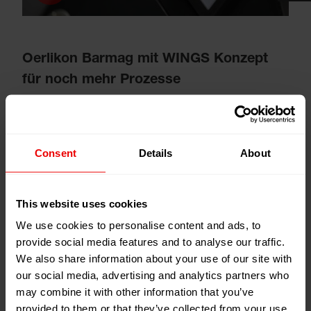
Oerlikon Barmag mit WINGS Konzept
für noch mehr Prozesse
WINGS POY für hohe Titer
Die WINGS POY Familie hat weiteren Zuwachs
bekommen: Für die Verarbeitung von hohen Titern steht
Consent
Details
About
nun der WINGS POY HD bereit. Mit seinem erweiterten
Galettensystem ist der neue Spulkopf speziell auf die
This website uses cookies
Anforderungen hoher Garntiter bis zu 500den Polyester
POY ausgelegt. In Kombination mit der Radialanblasung
We use cookies to personalise content and ads, to
EvoQuench können auch Mikrofilamentgarne im
provide social media features and to analyse our traffic.
We also share information about your use of our site with
Hochtiterbereich mit exzellenten Eigenschaften
our social media, advertising and analytics partners who
hergestellt werden.
may combine it with other information that you’ve
provided to them or that they’ve collected from your use