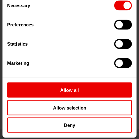
Necessary
Selection
Heimtextil 2026: Lead the Change!
Preferences
Gemeinsam zum Erfolg: Die Heimtextil ist Ihre globale
Branchenplattform für Wohn-, Objekttextilien und
Statistics
textiles Design. Als starker Partner leitet sie durch die
Saison mit Know-how, textiler Nachhaltigkeit und
Ordervolumen in jeder Größe. Erleben Sie progressive
Marketing
Designs mit den Heimtextil Trends 26/27 und der
Kooperation mit Stardesignerin Patricia Urquiola.
Allow all
...read more
Allow selection
Deny