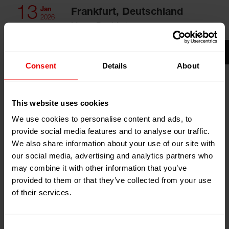
13
Jan
Frankfurt, Deutschland
2026
Messe Frankfurt
16
Jan
2026
Zum Kalender hinzufügen
Consent
Details
About
Event Website
This website uses cookies
We use cookies to personalise content and ads, to
provide social media features and to analyse our traffic.
We also share information about your use of our site with
our social media, advertising and analytics partners who
may combine it with other information that you’ve
provided to them or that they’ve collected from your use
of their services.
Besuchen Sie uns auf der Heimtextil 2026 in Frankfurt
(Deutschland) vom 13.01.2026 bis zum 16.01.2026.
Consent