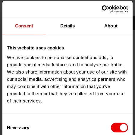
13
May
Bad Salzuflen, Deutschland
2025
Messezentrum Bad Salzuflen
15
May
Consent
Details
About
2025
Zum Kalender hinzufügen
Event Website
This website uses cookies
We use cookies to personalise content and ads, to
provide social media features and to analyse our traffic.
We also share information about your use of our site with
our social media, advertising and analytics partners who
may combine it with other information that you’ve
provided to them or that they’ve collected from your use
of their services.
Besuchen Sie uns auf der Kuteno 2025, Messezentrum
Bad Salzuflen, Deutschland vom 13.05.2025 bis
15.05.2025.
Consent
Necessary
Selection