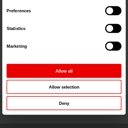
Die effiziente Zuliefermesse für die
Preferences
kunststoffverarbeitende Industrie
Die KUTENO ist die effiziente Zuliefermesse für die
Statistics
gesamte Prozesskette der kunststoffverarbeitenden
Industrie. Als Fach- und Arbeitsmesse in der
Marketing
norddeutschen Region ist die KUTENO in Bad Salzuflen
die Plattform für den fachlichen Expertendialog der
gesamten Branche.
Allow all
Allow selection
Deny