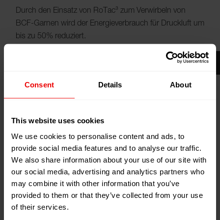
Durch den Einsatz von RoTac³ zum Verwirbeln von
BCF-Garnen wird der Energieverbrauch für Druckluft um
bis zu 50% reduziert.
Consent
Details
About
This website uses cookies
We use cookies to personalise content and ads, to
provide social media features and to analyse our traffic.
We also share information about your use of our site with
our social media, advertising and analytics partners who
may combine it with other information that you’ve
provided to them or that they’ve collected from your use
Mit der Tangeleinheit RoTac³ lassen sich Tangelknoten
of their services.
deutlich gleichmäßiger setzen als mit anderen