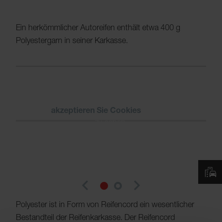
Ein herkömmlicher Autoreifen enthält etwa 400 g
Polyestergarn in seiner Karkasse.
Bitte
akzeptieren Sie Cookies
um das Video
zu sehen.
navigate_before
navigate_next
Polyester ist in Form von Reifencord ein wesentlicher
Bestandteil der Reifenkarkasse. Der Reifencord