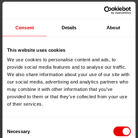
beeinflusst die Haltbarkeit des Reifens, die
Lastaufnahme und den Komfort. Er ist das Rückgrat
des Reifens, trägt die Last und dämpft Erschütterungen
Consent
Details
About
ab. Insofern muß das Material seine Form auch bei sehr
hohen Temperaturen behalten, weshalb die thermische
Stabilität entscheidend ist.
This website uses cookies
We use cookies to personalise content and ads, to
Reifencord besteht aus sogenannten HMLS (high-
provide social media features and to analyse our traffic.
modulus low-shrinkage) Garnen. Diese
We also share information about your use of our site with
Polyestervorprodukte sind extrem reißfest, bleiben aber
our social media, advertising and analytics partners who
dennoch hochelastisch und form- und temperaturstabil.
may combine it with other information that you’ve
Das ist wichtig, damit der Reifen auch dann seine Form
provided to them or that they’ve collected from your use
of their services.
behält, wenn er nicht ausreichend aufgepumpt ist und
sich durch die entsprechend erhöhte Reibung auf der
Fahrbahn stärker erwärmt. Der Cord, ein Gewebe aus
Consent
verdrillten HMLS-Garnen, wird bei etwa 200 Grad
Necessary
Selection
Celsius mit dem Reifengummi verbunden. Er liegt