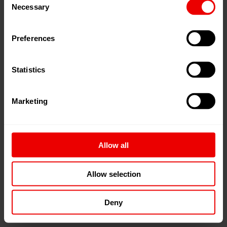
Necessary
Selection
technisches Verständnis
handwerkliches Geschick
Preferences
kontaktfreudig und flexibel
Statistics
interessiert und neugierig
Freude an Teamarbeit
Marketing
Links
Allow all
hier bewerben für das aktuelle Jahr
Allow selection
Deny