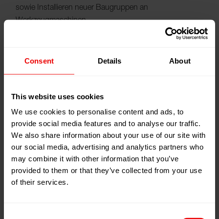
sowie Installieren neuer Baugruppen an
Werkzeugmaschinen
Weiterbildungsmöglichkeiten
Consent
Details
About
Industriemeister
Techniker
This website uses cookies
Studium
We use cookies to personalise content and ads, to
provide social media features and to analyse our traffic.
Dauer der Ausbildung
We also share information about your use of our site with
our social media, advertising and analytics partners who
3,5 Jahre ggf. Verkürzung
may combine it with other information that you’ve
provided to them or that they’ve collected from your use
Voraussetzungen
of their services.
Haupt- oder Realschulabschluss
gute Kenntnisse in Mathematik und Physik
Consent