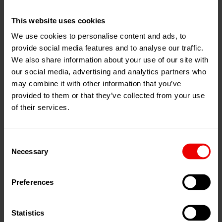
Industriemeister
This website uses cookies
Techniker
We use cookies to personalise content and ads, to
Studium
provide social media features and to analyse our traffic.
We also share information about your use of our site with
Dauer der Ausbildung
our social media, advertising and analytics partners who
may combine it with other information that you’ve
3,5 Jahre ggf. Verkürzung
provided to them or that they’ve collected from your use
of their services.
Voraussetzungen
Haupt- oder Realschulabschluss
Consent
gute Kenntnisse in Mathematik und Physik
Necessary
Selection
technisches Verständnis
Preferences
handwerkliches Geschick
kontaktfreudig und flexibel
Statistics