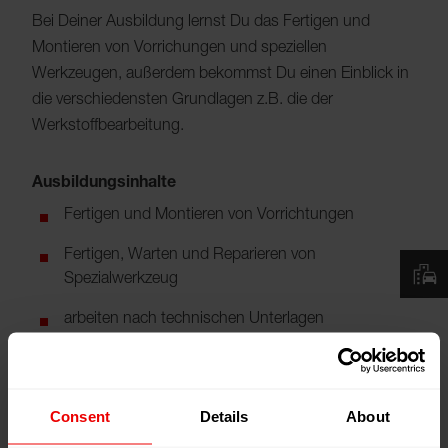
Bei Deiner Ausbildung lernst Du das Fertigen und
Montieren von Vorrichungen und speziellen
Werkzeugen, außerdem bekommst Du einen Einblick in
die verschiedensten Grundlagen z.B. die der
Werkstoffbearbeitung.
Ausbildungsinhalte
Fertigen und Montieren von Vorrichtungen
Fertigen, Warten und Reparieren von
Spezialwerkzeug
arbeiten nach technischen Unterlagen
manuelle und maschinelle Werkstoffbearbeitung
Consent
Details
About
Weiterbildungsmöglichkeiten