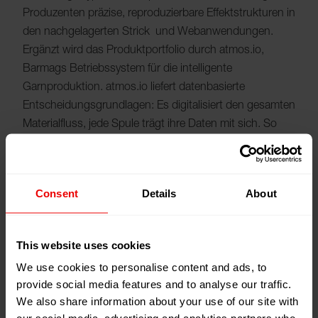
Produzenten präzise, reproduzierbare Effektstrukturen in
den nachgelagerten Strick und Webanwendungen.
Ergänzt wird das Produktportfolio durch atmos.io,
Barmags Betriebssystem für die intelligente
Garnproduktion. atmos.io liefert datenbasierte
Entscheidungsgrundlagen: Es digitalisiert den gesamten
Materialfluss, jede Spule trägt ihre Daten mit sich. So
können Garnhersteller jederzeit gezielt in die Produktion
eingreifen.
Consent
Details
About
Stabile Garnqualität für anspruchsvolle Fancy-
Anwendungen
Die Texturiermaschinen von Barmag überzeugen
This website uses cookies
insbesondere durch ihre Fähigkeit, auch in komplexen
We use cookies to personalise content and ads, to
Fancy-Anwendungen eine konstant hohe Garnqualität
provide social media features and to analyse our traffic.
sicherzustellen. Die Anlagen garantieren eine stabile
We also share information about your use of our site with
Kräuselcharakteristik, exzellente Gleichmäßigkeit sowie