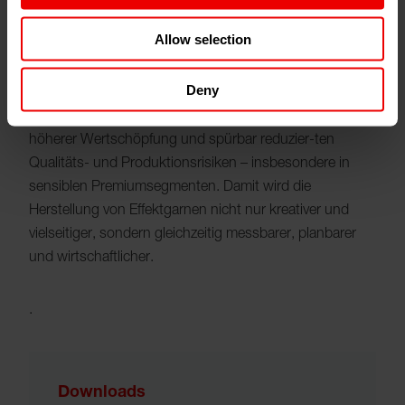
moderner Fancy-Garne.
Allow selection
Mehr Prozessstabilität, mehr Wertschöpfung,
Deny
weniger Risiko
Hersteller profitieren von deutlich stabileren Abläufen,
höherer Wertschöpfung und spürbar reduzier-ten
Qualitäts- und Produktionsrisiken – insbesondere in
sensiblen Premiumsegmenten. Damit wird die
Herstellung von Effektgarnen nicht nur kreativer und
vielseitiger, sondern gleichzeitig messbarer, planbarer
und wirtschaftlicher.
.
Downloads