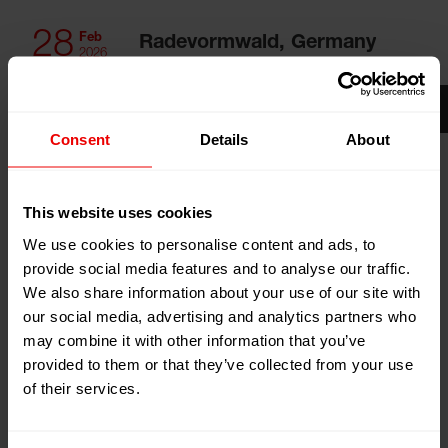
28
Feb
Radevormwald, Germany
2026
Schulzentrum Hermannstraße
Booth:
Turnhalle 2
Consent
Details
About
Add to my calendar
Event Website
This website uses cookies
We use cookies to personalise content and ads, to
provide social media features and to analyse our traffic.
We also share information about your use of our site with
our social media, advertising and analytics partners who
may combine it with other information that you’ve
Visit us at the "Tag der Ausbildung in Radevormwald"
provided to them or that they’ve collected from your use
28.02.2026.
of their services.
Informationsveranstaltung Rund um das Thema Aus-